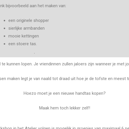
nk bijvoorbeeld aan het maken van:
een originele shopper
sierlijke armbanden
mooie kettingen
een stoere tas.
nd te kunnen lopen. Je vriendinnen zullen jaloers zijn wanneer je me
n maken legt je van naald tot draad uit hoe je de tofste en meest 
Hoezo moet je een nieuwe handtas kopen?
Maak hem toch lekker zelf!
kshop in het Atelier volgen is mogelijk in groepjes van maximaal 6 p